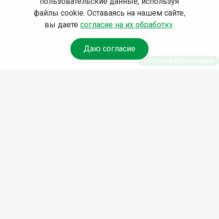
пользовательские данные, используя
файлы cookie. Оставаясь на нашем сайте,
вы даете
согласие на их обработку
.
Даю согласие
Спроси библиотекаря
© Муниципальное бюджетное учреждение культуры
Ангарского городского округа «Централизованная
библиотечная система» (МБУК «ЦБС»), 2026
Адрес
: 665841, Иркутская обл., г. Ангарск, 17 микрорайон,
дом 4
Телефоны
:
+7 (3955) 55‑10‑22, 55‑09‑61, 55‑09‑69
Факс
:
+7 (3955) 55‑47‑19
Электронная почта
:
cbs-angarsk@yandex.ru