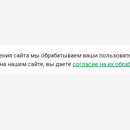
ения сайта мы обрабатываем ваши пользоват
 на нашем сайте, вы даете
согласие на их обра
Мы в социальных сетях –
#Библиотеки_Ангарска
У
К
Н
Приглашаем Вас в наши библиотеки!