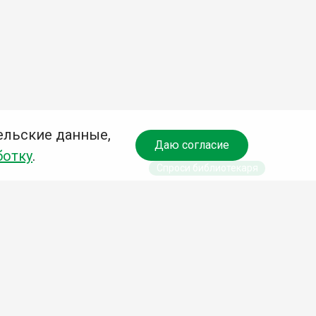
ельские данные,
Даю согласие
ботку
.
Спроси библиотекаря
чредитель:
омитет по культуре и молодежной политике АГО
езависимая оценка качества библиотечных услуг