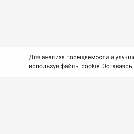
Для анализа посещаемости и улучш
используя файлы cookie. Оставаясь
© Муниципальное бюджетное учреждение культуры
Ангарского городского округа «Централизованная
библиотечная система» (МБУК «ЦБС»), 2026
Адрес
: 665841, Иркутская обл., г. Ангарск,
17 микрорайон, дом 4