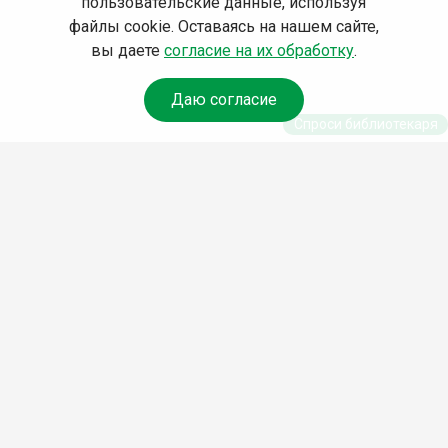
пользовательские данные, используя
файлы cookie. Оставаясь на нашем сайте,
вы даете
согласие на их обработку
.
Даю согласие
Спроси библиотекаря
© Муниципальное бюджетное учреждение культуры
Ангарского городского округа «Централизованная
библиотечная система» (МБУК «ЦБС»), 2026
Адрес
: 665841, Иркутская обл., г. Ангарск, 17 микрорайон,
дом 4
Телефоны
:
+7 (3955) 55‑10‑22, 55‑09‑61, 55‑09‑69
Факс
:
+7 (3955) 55‑47‑19
Электронная почта
:
cbs-angarsk@yandex.ru