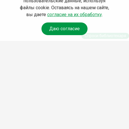
пользовательские данные, используя
файлы cookie. Оставаясь на нашем сайте,
вы даете
согласие на их обработку
.
Даю согласие
Спроси библиотекаря
© Муниципальное бюджетное учреждение культуры
Ангарского городского округа «Централизованная
библиотечная система» (МБУК «ЦБС»), 2026
Адрес
: 665841, Иркутская обл., г. Ангарск, 17 микрорайон,
дом 4
Телефоны
:
+7 (3955) 55‑10‑22, 55‑09‑61, 55‑09‑69
Факс
:
+7 (3955) 55‑47‑19
Электронная почта
:
cbs-angarsk@yandex.ru