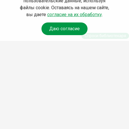
пользовательские данные, используя
файлы cookie. Оставаясь на нашем сайте,
вы даете
согласие на их обработку
.
Даю согласие
Спроси библиотекаря
© Муниципальное бюджетное учреждение культуры
Ангарского городского округа «Централизованная
библиотечная система» (МБУК «ЦБС»), 2026
Адрес
: 665841, Иркутская обл., г. Ангарск, 17 микрорайон,
дом 4
Телефоны
:
+7 (3955) 55‑10‑22, 55‑09‑61, 55‑09‑69
Факс
:
+7 (3955) 55‑47‑19
Электронная почта
:
cbs-angarsk@yandex.ru