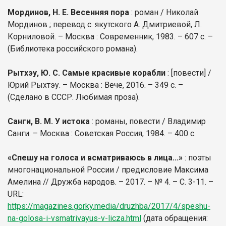
Мординов, Н. Е. Весенняя пора
: роман / Николай
Мординов ; перевод с. якутского А. Дмитриевой, Л.
Корниловой. – Москва : Современник, 1983. – 607 с. –
(Библиотека российского романа).
Рытхэу, Ю. С. Самые красивые корабли
: [повести] /
Юрий Рыхтэу. – Москва : Вече, 2016. – 349 с. –
(Сделано в СССР. Любимая проза).
Санги, В. М. У истока
: романы, повести / Владимир
Санги. – Москва : Советская Россия, 1984. – 400 с.
«Спешу на голоса и всматриваюсь в лица...»
: поэты
многонациональной России / предисловие Максима
Амелина // Дружба народов. – 2017. – № 4. – С. 3-11. –
URL:
https://magazines.gorky.media/druzhba/2017/4/speshu-
na-golosa-i-vsmatrivayus-v-licza.html
(дата обращения: