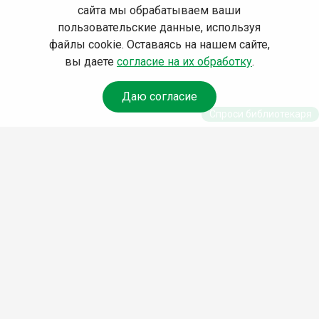
сайта мы обрабатываем ваши
пользовательские данные, используя
файлы cookie. Оставаясь на нашем сайте,
вы даете
согласие на их обработку
.
Даю согласие
Спроси библиотекаря
© Муниципальное бюджетное учреждение культуры
Ангарского городского округа «Централизованная
библиотечная система» (МБУК «ЦБС»), 2026
Адрес
: 665841, Иркутская обл., г. Ангарск, 17 микрорайон,
дом 4
Телефоны
:
+7 (3955) 55‑10‑22, 55‑09‑61, 55‑09‑69
Факс
:
+7 (3955) 55‑47‑19