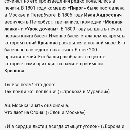
сочинял, но его произведения редко появлялись в
печати. В 1801 году комедия
«Пирог»
была поставлена
в Москве и Петербурге. В 1806 году
Иван Андреевич
вернулся в Петербург, где написал комедии
«Модная
лавка»
и
«Урок дочкам»
. В 1809 году вышла в печать
первая книга басен. Именно басня стала тем жанром, в
котором гений
Крылова
раскрылся в полной мере. Его
басенное наследство включает более 200
произведений. Его басни разобраны на цитаты,
которые сами приходят на память при имени
Крылова
:
Ты всё пела? Это дело:
Так пойди же, попляши! («Стрекоза и Муравей»)
Ай, Моська! знать она сильна,
Что лает на Слона! («Слон и Моська»)
«И в сердце льстец всегда отыщет уголок» («Ворона и